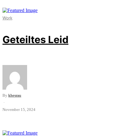
Work
Geteiltes Leid
By
khesrau
·
November 15, 2024