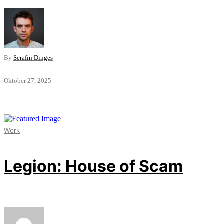
By
Serafin Dinges
·
Oktober 27, 2025
Work
Legion: House of Scam