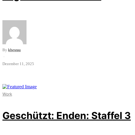
By
khesrau
·
Dezember 11, 2025
Work
Geschützt: Enden: Staffel 3