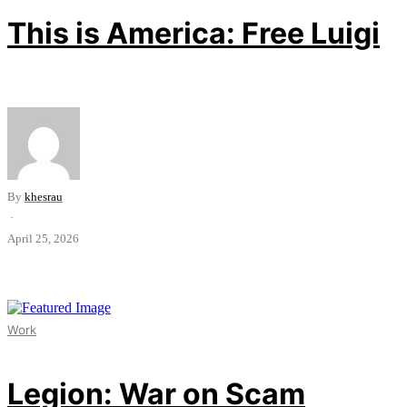
This is America: Free Luigi
By
khesrau
·
April 25, 2026
Work
Legion: War on Scam