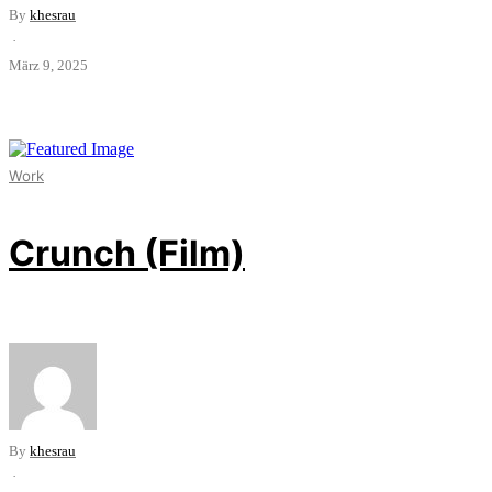
By
khesrau
·
März 9, 2025
Work
Crunch (Film)
By
khesrau
·