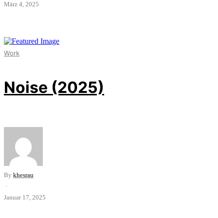
März 4, 2025
Work
Noise (2025)
By
khesrau
·
Januar 17, 2025