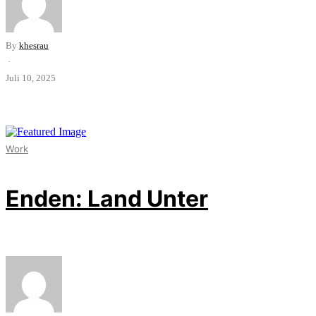
By
khesrau
·
Juli 10, 2025
Work
Enden: Land Unter